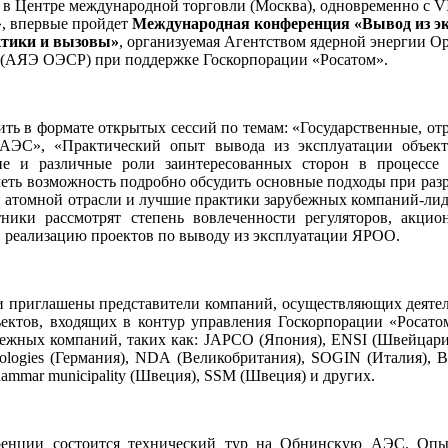
а, в Центре международной торговли (Москва), одновременно с 
, впервые пройдет
Международная конференция «Вывод из э
актики и вызовы»
, организуемая Агентством ядерной энергии О
я (АЯЭ ОЭСР) при поддержке Госкорпорации «Росатом».
ть в формате открытых сессий по темам: «Государственные, отр
 АЭС», «Практический опыт вывода из эксплуатации объект
ие и различные роли заинтересованных сторон в процессе 
еть возможность подробно обсудить основные подходы при разр
й атомной отрасли и лучшие практики зарубежных компаний-лид
ики рассмотрят степень вовлеченности регуляторов, акцион
в реализацию проектов по выводу из эксплуатации ЯРОО.
и приглашены представители компаний, осуществляющих деятел
ъектов, входящих в контур управления Госкорпорации «Росат
бежных компаний, таких как: JAPCO (Япония), ENSI (Швейцари
ogies (Германия), NDA (Великобритания), SOGIN (Италия), Be
ammar municipality (Швеция), SSM (Швеция) и других.
ренции состоится технический тур на Обнинскую АЭС. Опы