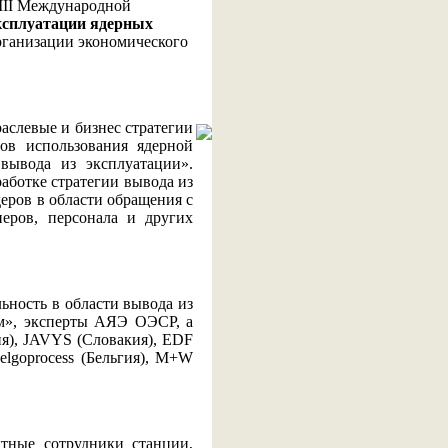
VIII Международной
ксплуатации ядерных
рганизации экономического
аслевые и бизнес стратегии
ов использования ядерной
вывода из эксплуатации».
аботке стратегии вывода из
еров в области обращения с
еров, персонала и других
ьность в области вывода из
ом», эксперты АЯЭ ОЭСР, а
я), JAVYS (Словакия), EDF
lgoprocess (Бельгия), M+W
тные сотрудники станции,