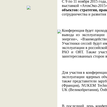
С 9 по 11 ноября 2015 год
выставкой «АтомЭко-2015»
объектов: стратегии, пр
сотрудничества и развити
Конференция будет проходи
вывода из эксплуатации
энергии», «Взаимодейств
Участники сессий будут им
эксплуатации в российско
РАО и ОЯТ. Также участн
заинтересованных сторон 
Для участия в конференци
эксплуатации ядерных об
также представители зару
(Франция), NUKEM Technol
UK (Великобритания), Östh
В последний день конфе