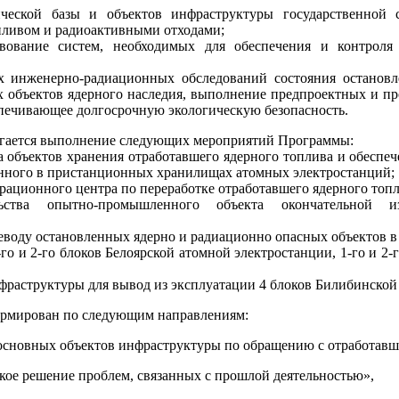
дической базы и объектов инфраструктуры государственной
ливом и радиоактивными отходами;
твование систем, необходимых для обеспечения и контроля
х инженерно-радиационных обследований состояния остановл
х объектов ядерного наследия, выполнение предпроектных и пр
спечивающее долгосрочную экологическую безопасность.
гается выполнение следующих мероприятий Программы:
а объектов хранения отработавшего ядерного топлива и обеспе
енного в пристанционных хранилищах атомных электростанций;
рационного центра по переработке отработавшего ядерного топл
ьства опытно-промышленного объекта окончательной и
еводу остановленных ядерно и радиационно опасных объектов в 
-го и 2-го блоков Белоярской атомной электростанции, 1-го и 2
фраструктуры для вывод из эксплуатации 4 блоков Билибинской
ормирован по следующим направлениям:
основных объектов инфраструктуры по обращению с отработав
кое решение проблем, связанных с прошлой деятельностью»,