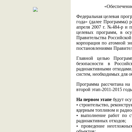
«Обеспечение
Федеральная целевая прогр
года» (далее Программа) 
апреля 2007 г. №484-р и 
целевых программ, в осу
Правительства Российской
корпорация по атомной э
постановлениями Правитель
Главной целью Програм
безопасности в Россий
радиоактивными отходами,
систем, необходимых для о
Программа рассчитана на 
второй этап-2011-2015 год
На первом этапе
будут ос
• строительство, реконст
ядерным топливом и радио
• выполнение работ по с
радиоактивных отходов;
• проведение неотложны
объектов;