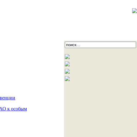
нвенции
РАО к особым