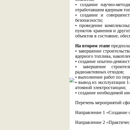
• создание научно-мето
отработавшим ядерным топ
• создание и совершенс
безопасности;
• проведение комплексны
пунктов хранения и други
объектов в состояние, обе
На втором этапе
предпола
• завершение строительств
ядерного топлива, накопл
• создание опытно-демонст
• завершение строител
радиоактивных отходов;
• выполнение работ по пер
• вывод из эксплуатации 1
атомной электростанции;
• создание необходимой ин
Перечень мероприятий сф
Направление 1 «Создание 
Направление 2 «Практичес