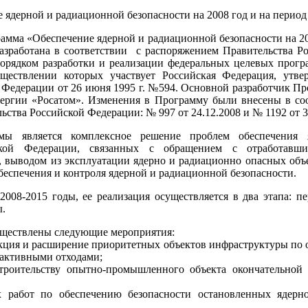
 ядерной и радиационной безопасности на 2008 год и на период 
амма «Обеспечение ядерной и радиационной безопасности на 20
разработана в соответствии с распоряжением Правительства Р
порядком разработки и реализации федеральных целевых прог
ществлении которых участвует Российская Федерация, утв
 Федерации от 26 июня 1995 г. №594. Основной разработчик Пр
нергии «Росатом». Изменения в Программу были внесены в со
ства Российской Федерации: № 997 от 24.12.2008 и № 1192 от 3
мы является комплексное решение проблем обеспечения 
ской Федерации, связанных с обращением с отработав
 выводом из эксплуатации ядерно и радиационно опасных объ
беспечения и контроля ядерной и радиационной безопасности.
2008-2015 годы, ее реализация осуществляется в два этапа: п
ы.
уществлены следующие мероприятия:
рукция и расширение приоритетных объектов инфраструктуры по
активными отходами;
троительству опытно-промышленного объекта окончательной
х работ по обеспечению безопасности остановленных ядерн