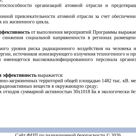
тоспособности организаций атомной отрасли и предотвращ
онной привлекательности атомной отрасли за счет обеспечен
ах их жизненного цикла.
ффективность
от выполнения мероприятий Программы выражае
я снижения социальной напряженности в регионах размещени
мого уровня риска радиационного воздействия на человека и
ергии, источников ионизирующего излучения техногенного и п
и имеющегося высококвалифицированного персонала органи
я эффективность
выражается:
нно-загрязненных территорий общей площадью 1482 тыс. кВ. ме
 радиоактивных веществ в окружающую среду;
х отходов суммарной активностью 30х1018 Бк в экологически бе
Сайт ФЦП по радиационной безопасности © 2026