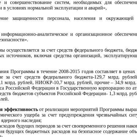
е и совершенствование систем, необходимых для обеспечен
и в условиях нормальной эксплуатации и аварий»,
ние защищенности персонала, населения и окружающей 
 информационно-аналитическое и организационное обеспечени
езопасности».
 осуществляется за счет средств федерального бюджета, бюдж
х источников, включая средства организаций, эксплуатирующ
ия Программы в течение 2008-2015 годов составляет в ценах 
ле за счет средств федерального бюджета-129,7 млрд. рубле
1 млрд. рублей, НИОКР-10,7 млрд. рублей, прочие – 34,9 млрд. 
са Российской Федерации в Государственную корпорацию по ат
средств бюджетов субъектов Российской Федерации- 1,3 млрд. ру
лей.
я эффективность
от реализации мероприятий Программы выраж
омического ущерба за счет предупреждения чрезвычайных сит
 ядерного наследия;
асходов будущих периодов за счет своевременного решения нак
ия будущих бюджетных расходов на безопасное содержание объ
й;